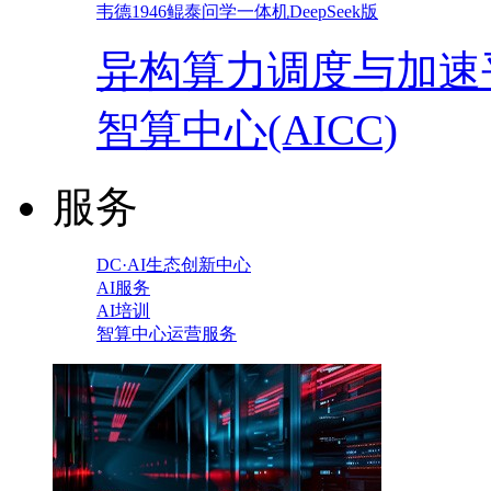
韦德1946鲲泰问学一体机DeepSeek版
异构算力调度与加速
智算中心(AICC)
服务
DC·AI生态创新中心
AI服务
AI培训
智算中心运营服务