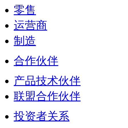
零售
运营商
制造
合作伙伴
产品技术伙伴
联盟合作伙伴
投资者关系