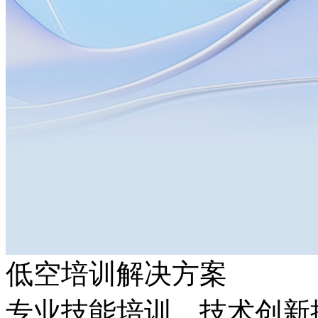
低空培训解决方案
专业技能培训，技术创新推