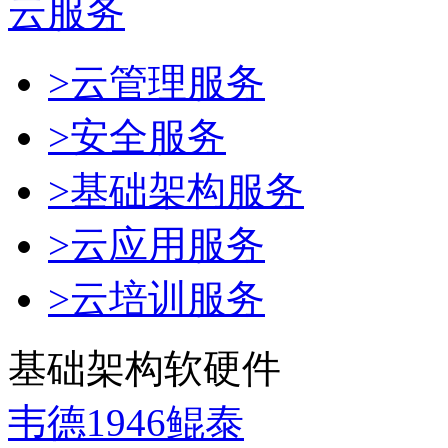
云服务
>云管理服务
>安全服务
>基础架构服务
>云应用服务
>云培训服务
基础架构软硬件
韦德1946鲲泰