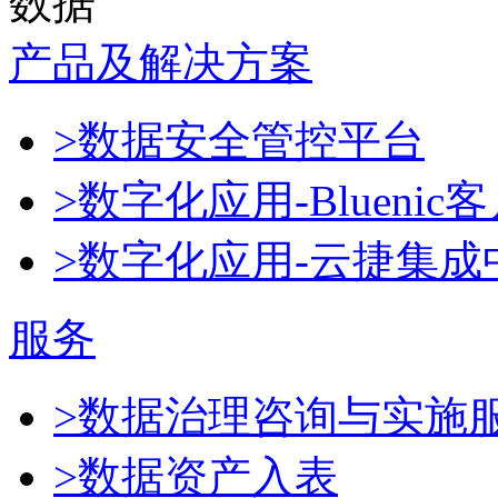
数据
产品及解决方案
>数据安全管控平台
>数字化应用-Blueni
>数字化应用-云捷集成
服务
>数据治理咨询与实施
>数据资产入表