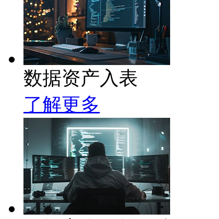
数据资产入表
了解更多