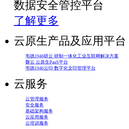
数据安全管控平台
了解更多
云原生产品及应用平台
韦德1946研云 研制一体化工业互联网解决方案
磐云 云原生PaaS平台
韦德1946云印 数字化文印管理平台
云服务
云管理服务
安全服务
基础架构服务
云应用服务
云培训服务