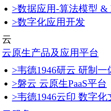
>数据应用-算法模型 & 
>数字化应用开发
云
云原生产品及应用平台
>韦德1946研云 研
>磐云 云原生PaaS平台
>韦德1946云印 数字