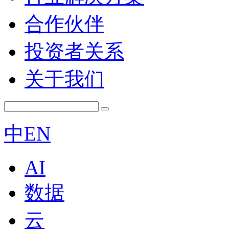
合作伙伴
投资者关系
关于我们
中
EN
AI
数据
云