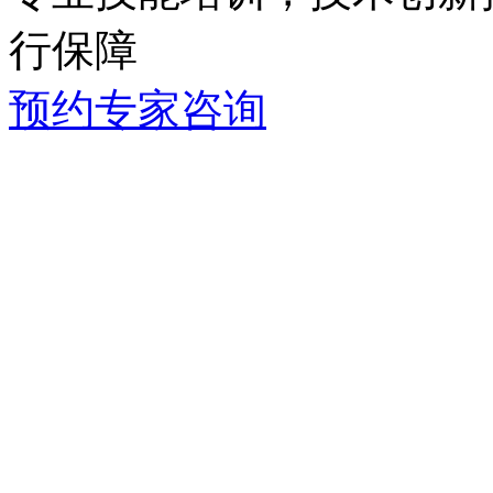
行保障
预约专家咨询