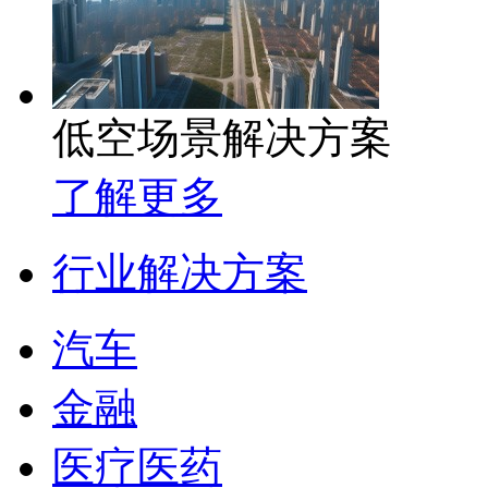
低空场景解决方案
了解更多
行业解决方案
汽车
金融
医疗医药